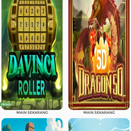
MAIN SEKARANG
MAIN SEKARANG