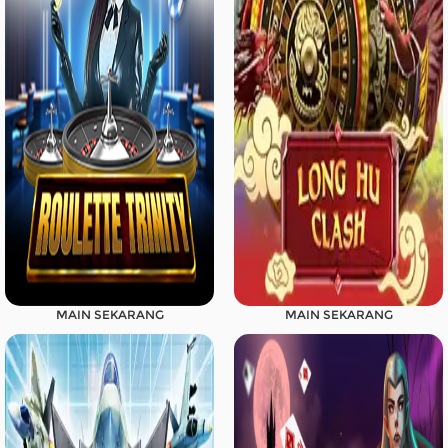
MAIN SEKARANG
MAIN SEKARANG