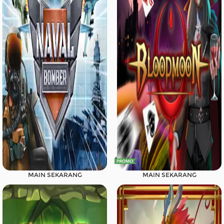
MAIN SEKARANG
MAIN SEKARANG