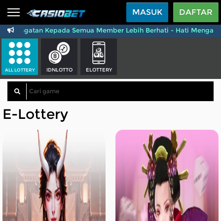
Beranda
MASUK
DAFTAR
ringatan Kepada Semua Member Lebih Berhati - Hati Mengatas Nam
Sports
BARU
PROMO
Live Casino
BARU
IDNLOTTO
ELOTTERY
IDNPoker
ALL LOTTERY
BARU
Slots
PROMO
E-Lottery
IDNLIVE
BARU
Stream N Spin
Arcade
PROMO
Table Games
Lottery
BARU
PROMO
IDNRaffle